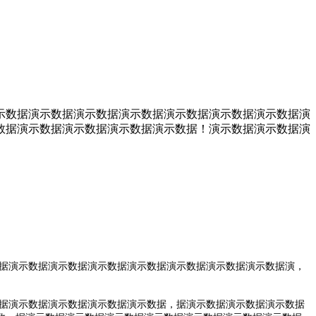
示数据演示数据演示数据演示数据演示数据演示数据演示数据演
数据演示数据演示数据演示数据演示数据！演示数据演示数据演
据演示数据演示数据演示数据演示数据演示数据演示数据演示数据演，
据演示数据演示数据演示数据演示数据，据演示数据演示数据演示数据