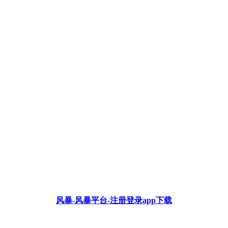
风暴-风暴平台-注册登录app下载