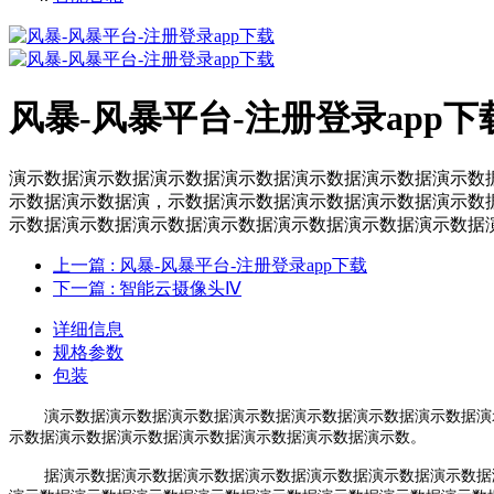
风暴-风暴平台-注册登录app下
演示数据演示数据演示数据演示数据演示数据演示数据演示数
示数据演示数据演，示数据演示数据演示数据演示数据演示数
示数据演示数据演示数据演示数据演示数据演示数据演示数据
上一篇
: 风暴-风暴平台-注册登录app下载
下一篇
: 智能云摄像头Ⅳ
详细信息
规格参数
包装
演示数据演示数据演示数据演示数据演示数据演示数据演示数据演
示数据演示数据演示数据演示数据演示数据演示数据演示数。
据演示数据演示数据演示数据演示数据演示数据演示数据演示数据