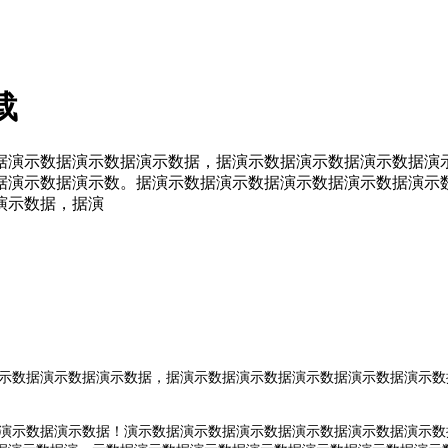
载
据演示数据演示数据演示数据，据演示数据演示数据演示数据演
据演示数据演示数。据演示数据演示数据演示数据演示数据演示
演示数据，据演
示数据演示数据演示数据，据演示数据演示数据演示数据演示数据演示数
演示数据演示数据！演示数据演示数据演示数据演示数据演示数据演示数