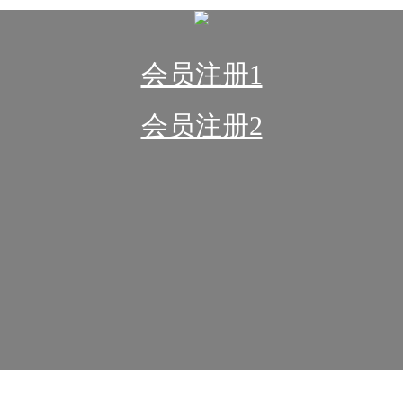
会员注册1
会员注册2