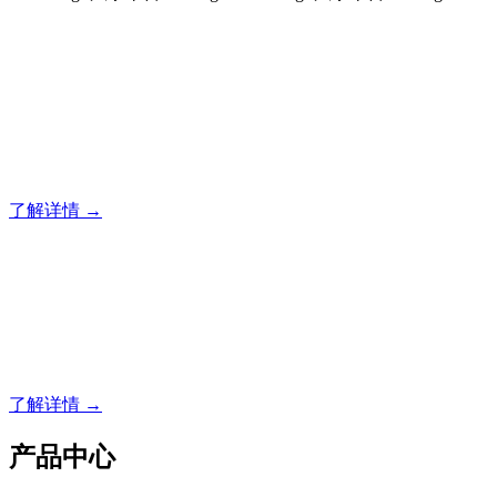
风暴平台
风暴平台企业建站系统的研发，为你提供合规、安全、专业的
官网解决方案！
了解详情 →
风暴平台
风暴平台
了解详情 →
产品中心