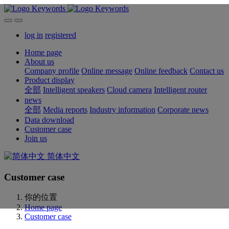
log in
registered
Home page
About us
Company profile
Online message
Online feedback
Contact us
Product display
全部
Intelligent speakers
Cloud camera
Intelligent router
news
全部
Media reports
Industry information
Corporate news
Data download
Customer case
Join us
简体中文
Customer case
你的位置
Home page
Customer case