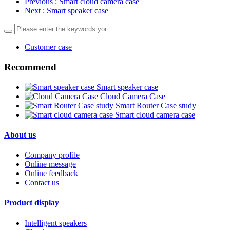
Previous
: Smart cloud camera case
Next
: Smart speaker case
Customer case
Recommend
Smart speaker case
Cloud Camera Case
Smart Router Case study
Smart cloud camera case
About us
Company profile
Online message
Online feedback
Contact us
Product display
Intelligent speakers