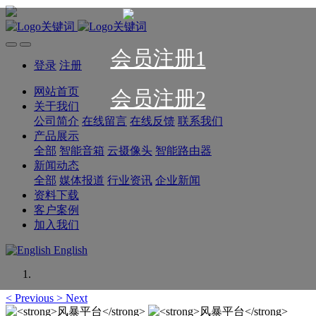
会员注册1
登录
注册
网站首页
会员注册2
关于我们
公司简介
在线留言
在线反馈
联系我们
产品展示
全部
智能音箱
云摄像头
智能路由器
新闻动态
全部
媒体报道
行业资讯
企业新闻
资料下载
客户案例
加入我们
English
<
Previous
>
Next