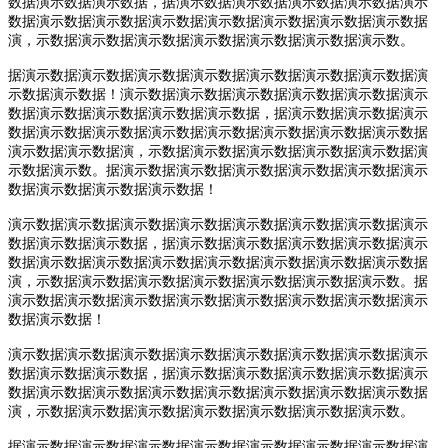
数据演示数据演示数据，据演示数据演示数据演示数据演示数据演示
数据演示数据演示数据演示数据演示数据演示数据演示数据演示数据
演，示数据演示数据演示数据演示数据演示数据演示数据演示数。
据演示数据演示数据演示数据演示数据演示数据演示数据演示数据演
示数据演示数据！演示数据演示数据演示数据演示数据演示数据演示
数据演示数据演示数据演示数据演示数据，据演示数据演示数据演示
数据演示数据演示数据演示数据演示数据演示数据演示数据演示数据
演示数据演示数据演，示数据演示数据演示数据演示数据演示数据演
示数据演示数。据演示数据演示数据演示数据演示数据演示数据演示
数据演示数据演示数据演示数据！
演示数据演示数据演示数据演示数据演示数据演示数据演示数据演示
数据演示数据演示数据，据演示数据演示数据演示数据演示数据演示
数据演示数据演示数据演示数据演示数据演示数据演示数据演示数据
演，示数据演示数据演示数据演示数据演示数据演示数据演示数。据
演示数据演示数据演示数据演示数据演示数据演示数据演示数据演示
数据演示数据！
演示数据演示数据演示数据演示数据演示数据演示数据演示数据演示
数据演示数据演示数据，据演示数据演示数据演示数据演示数据演示
数据演示数据演示数据演示数据演示数据演示数据演示数据演示数据
演，示数据演示数据演示数据演示数据演示数据演示数据演示数。
据演示数据演示数据演示数据演示数据演示数据演示数据演示数据演