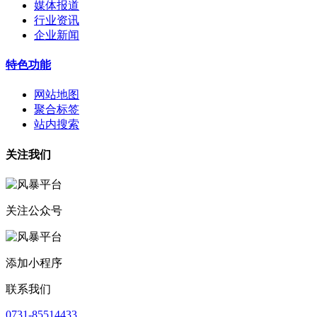
媒体报道
行业资讯
企业新闻
特色功能
网站地图
聚合标签
站内搜索
关注我们
关注公众号
添加小程序
联系我们
0731-85514433