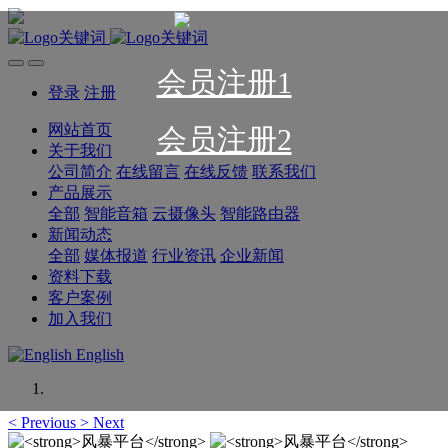
会员注册1
登录
注册
网站首页
会员注册2
关于我们
公司简介
在线留言
在线反馈
联系我们
产品展示
全部
智能音箱
云摄像头
智能路由器
新闻动态
全部
媒体报道
行业资讯
企业新闻
资料下载
客户案例
加入我们
English
<
Previous
>
Next