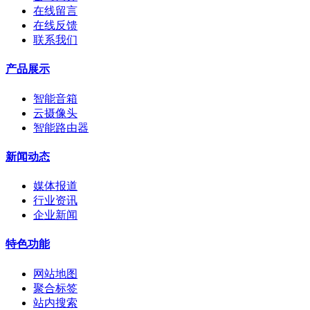
在线留言
在线反馈
联系我们
产品展示
智能音箱
云摄像头
智能路由器
新闻动态
媒体报道
行业资讯
企业新闻
特色功能
网站地图
聚合标签
站内搜索