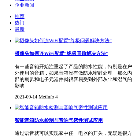
企业新闻
推荐
热门
最新
摄像头如何连WiFi配置“终极问题解决方法”
有一些音箱开始注重起了产品的防水性能，特别是在户
外使用的音箱，如果音箱没有做防水密封处理，那么内
部的喇叭和电子元器件就很容易受到外部灰尘和湿气的
影响
2021-09-14
MetInfo
4
智能音箱防水检测与音响气密性测试应用
通过语音就可以实现家中任一电器的开关，无疑是很方